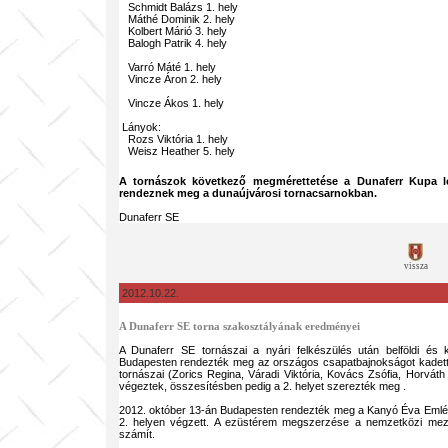
Schmidt Balázs 1. hely
Máthé Dominik 2. hely
Kolbert Márió 3. hely
Balogh Patrik 4. hely
Varró Máté 1. hely
Vincze Áron 2. hely
Vincze Ákos 1. hely
Lányok:
Rozs Viktória 1. hely
Weisz Heather 5. hely
A tornászok következő megmérettetése a Dunaferr Kupa l
rendeznek meg a dunaújvárosi tornacsarnokban.
Dunaferr SE
vissza
2012.10.22.
A Dunaferr SE torna szakosztályának eredményei
A Dunaferr SE tornászai a nyári felkészülés után belföldi és k
Budapesten rendezték meg az országos csapatbajnokságot kadett 
tornászai (Zorics Regina, Váradi Viktória, Kovács Zsófia, Horvát
végeztek, összesítésben pedig a 2. helyet szerezték meg .
2012. október 13-án Budapesten rendezték meg a Kanyó Éva Emlék
2. helyen végzett. A ezüstérem megszerzése a nemzetközi mez
számít.