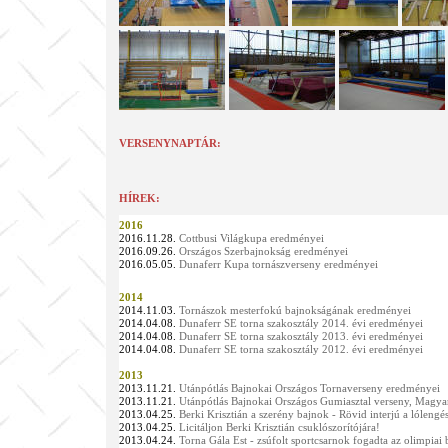
VERSENYNAPTÁR:
HÍREK:
2016
2016.11.28.
Cottbusi Világkupa eredményei
2016.09.26.
Országos Szerbajnokság eredményei
2016.05.05.
Dunaferr Kupa tornászverseny eredményei
2014
2014.11.03.
Tornászok mesterfokú bajnokságának eredményei
2014.04.08.
Dunaferr SE torna szakosztály 2014. évi eredményei
2014.04.08.
Dunaferr SE torna szakosztály 2013. évi eredményei
2014.04.08.
Dunaferr SE torna szakosztály 2012. évi eredményei
2013
2013.11.21.
Utánpótlás Bajnokai Országos Tornaverseny eredményei
2013.11.21.
Utánpótlás Bajnokai Országos Gumiasztal verseny, Magy
2013.04.25.
Berki Krisztián a szerény bajnok -
Rövid interjú a lólengés
2013.04.25.
Licitáljon Berki Krisztián csuklószorítójára!
2013.04.24.
Torna Gála Est -
zsúfolt sportcsarnok fogadta az olimpiai