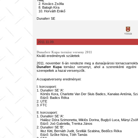
Talaj:
2. Kovács Zsófia
8. Balogh Kíra
10. Horváth Enikő
Dunaferr SE
vissza
2011.11.09.
Dunaferr Kupa tornász verseny 2011
Kiváló eredmények születtek
2011. november 6-án rendezte meg a dunaújvárosi tornacsarnokb
Dunaferr Kupa
tornász versenyt, ahol a szerenkénti egyén
szerepeltek a hazai versenyzők.
A csapatverseny eredményei:
I. korcsoport:
1. Dunaferr SE 'A':
Körtés Kora, Charlotte Van Der Sluis Badics, Kanalas Antónia, Szán
Edző: Badics Réka
2. UTE
3. FTC
II. korcsoport:
1. Dunaferr SE 'A':
Halász Dóra Szimonetta, Miklós Dorina, Buglyó Luca, Mányi Zsóf
Edző: Joó Gabriella, Trenka János
2. Dunaferr SE 'B':
Ilisz Kitti, Bernáth Judit, Szellák Szabina, Bedőcs Réka
Edző: Szőke Nóra, Tóth Tamás