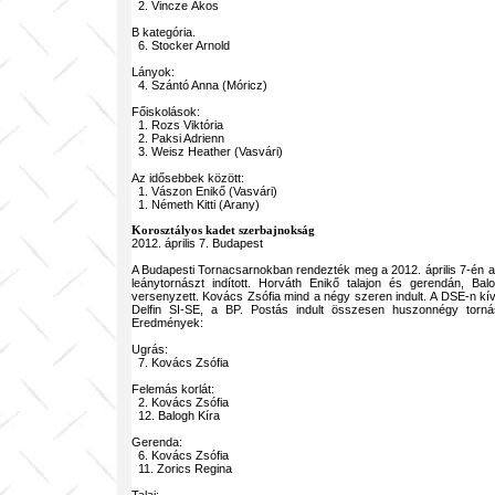
2. Vincze Ákos
B kategória.
6. Stocker Arnold
Lányok:
4. Szántó Anna (Móricz)
Főiskolások:
1. Rozs Viktória
2. Paksi Adrienn
3. Weisz Heather (Vasvári)
Az idősebbek között:
1. Vászon Enikő (Vasvári)
1. Németh Kitti (Arany)
Korosztályos kadet szerbajnokság
2012. április 7. Budapest
A Budapesti Tornacsarnokban rendezték meg a 2012. április 7-én 
leánytornászt indított. Horváth Enikő talajon és gerendán, Ba
versenyzett. Kovács Zsófia mind a négy szeren indult. A DSE-n kí
Delfin SI-SE, a BP. Postás indult összesen huszonnégy torná
Eredmények:
Ugrás:
7. Kovács Zsófia
Felemás korlát:
2. Kovács Zsófia
12. Balogh Kíra
Gerenda:
6. Kovács Zsófia
11. Zorics Regina