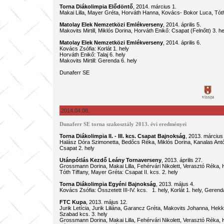
Torna Diákolimpia Elődöntő
, 2014. március 1.
Makai Lilla, Mayer Gréta, Horváth Hanna, Kovács- Bokor Luca, Tóth T
Matolay Elek Nemzetközi Emlékverseny
, 2014. április 5.
Makovits Mirtill, Miklós Dorina, Horváth Enikő: Csapat (Felnőtt) 3. he
Matolay Elek Nemzetközi Emlékverseny
, 2014. április 6.
Kovács Zsófia: Korlát 1. hely
Horváth Enikő: Talaj 6. hely
Makovits Mirtill: Gerenda 6. hely
Dunaferr SE
vissza
2014.04.08.
Dunaferr SE torna szakosztály 2013. évi eredményei
Torna Diákolimpia II. - III. kcs. Csapat Bajnokság
, 2013. március
Halász Dóra Szimonetta, Bedőcs Réka, Miklós Dorina, Kanalas Antóni
Csapat 2. hely
Utánpótlás Kezdő Leány Tornaverseny
, 2013. április 27.
Grossmann Dorina, Makai Lilla, Fehérvári Nikolett, Verasztó Réka
Tóth Tiffany, Mayer Gréta: Csapat II. kcs. 2. hely
Torna Diákolimpia Egyéni Bajnokság
, 2013. május 4.
Kovács Zsófia: Összetett III-IV. kcs. 1. hely, Korlát 1. hely, Gerenda 
FTC Kupa
, 2013. május 12.
Jurik Letícia, Jurik Liliána, Garancz Gréta, Makovits Johanna, Hekk
Szabad kcs. 3. hely
Grossmann Dorina, Makai Lilla, Fehérvári Nikolett, Verasztó Réka