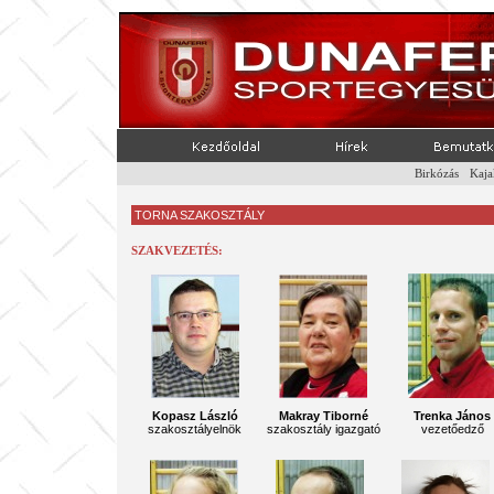
Birkózás
-
Kaja
TORNA SZAKOSZTÁLY
SZAKVEZETÉS:
Kopasz László
Makray Tiborné
Trenka János
szakosztályelnök
szakosztály igazgató
vezetőedző