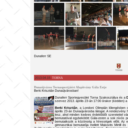
Dunaferr SE
vissza
2013.04.15.
TORNA
Dunaújváros Tornasportjáért Alapítvány Gála Estje
Berki Krisztián Dunaújvárosban!
Dunaferr Sportegyesület Torna Szakosztálya és a
D
szervez 2013. április 23-án 17:00 órakor (kedden) 
Berki Krisztián
, a Londoni Olimpián lólengésben o
április 23-án Dunaújvárosba látogat. A rendezvény
lesz, ahol minden kedves érdeklődőt szeretettel vá
bemutatóval egybekötött Gála-esten a sok nívós pr
bemutatkozik a közönség a hírességek előtt. Az el
gimnasztikai bemutatója mellett Makovits Mirtill 