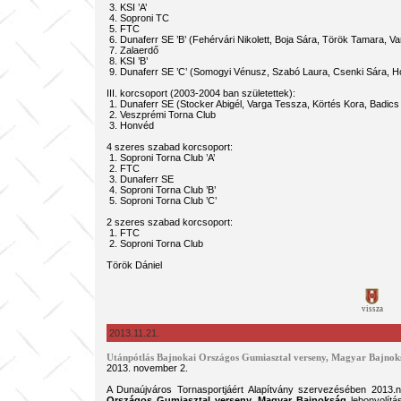
3. KSI ’A’
4. Soproni TC
5. FTC
6. Dunaferr SE ’B’ (Fehérvári Nikolett, Boja Sára, Török Tamara, Var
7. Zalaerdő
8. KSI ’B’
9. Dunaferr SE ’C’ (Somogyi Vénusz, Szabó Laura, Csenki Sára, H
III. korcsoport (2003-2004 ban születettek):
1. Dunaferr SE (Stocker Abigél, Varga Tessza, Körtés Kora, Badics Ch
2. Veszprémi Torna Club
3. Honvéd
4 szeres szabad korcsoport:
1. Soproni Torna Club ’A’
2. FTC
3. Dunaferr SE
4. Soproni Torna Club ’B’
5. Soproni Torna Club ’C’
2 szeres szabad korcsoport:
1. FTC
2. Soproni Torna Club
Török Dániel
vissza
2013.11.21.
Utánpótlás Bajnokai Országos Gumiasztal verseny, Magyar Bajnok
2013. november 2.
A Dunaújváros Tornasportjáért Alapítvány szervezésében 2013
Országos Gumiasztal verseny, Magyar Bajnokság
lebonyolítá