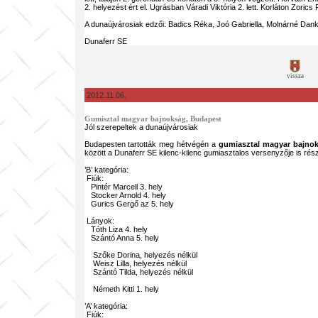
2. helyezést ért el. Ugrásban Váradi Viktória 2. lett. Korláton Zorics
A dunaújvárosiak edzői: Badics Réka, Joó Gabriella, Molnárné Dank
Dunaferr SE
vissza
2012.11.06.
Gumisztal magyar bajnokság, Budapest
Jól szerepeltek a dunaújvárosiak
Budapesten tartották meg hétvégén a
gumiasztal magyar bajno
között a Dunaferr SE kilenc-kilenc gumiasztalos versenyzője is rész
’B’ kategória:
Fiúk:
Pintér Marcell 3. hely
Stocker Arnold 4. hely
Gurics Gergő az 5. hely
Lányok:
Tóth Liza 4. hely
Szántó Anna 5. hely
Szőke Dorina, helyezés nélkül
Weisz Lilla, helyezés nélkül
Szántó Tilda, helyezés nélkül
Németh Kitti 1. hely
’A’ kategória:
Fiúk: