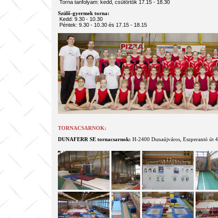
Torna tanfolyam: kedd, csütörtök 17.15 - 18.30
Szülő-gyermek torna:
Kedd: 9.30 - 10.30
Péntek: 9.30 - 10.30 és 17.15 - 18.15
TORNACSARNOK:
DUNAFERR SE tornacsarnok:
H-2400 Dunaújváros, Eszperantó út 4