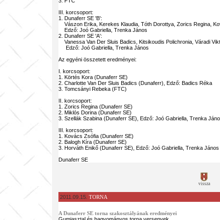
3. FTC
III. korcsoport:
1. Dunaferr SE 'B':
Vászon Erika, Kerekes Klaudia, Tóth Dorottya, Zorics Regina, Ko
Edző: Joó Gabriella, Trenka János
2. Dunaferr SE 'A':
Vanessa Van Der Sluis Badics, Kitsikoudis Polichronia, Váradi Vikt
Edző: Joó Gabriella, Trenka János
Az egyéni összetett eredményei:
I. korcsoport:
1. Körtés Kora (Dunaferr SE)
2. Charlotte Van Der Sluis Badics (Dunaferr), Edző: Badics Réka
3. Tomcsányi Rebeka (FTC)
II. korcsoport:
1. Zorics Regina (Dunaferr SE)
2. Miklós Dorina (Dunaferr SE)
3. Szellák Szabina (Dunaferr SE), Edző: Joó Gabriella, Trenka Ján
III. korcsoport:
1. Kovács Zsófia (Dunaferr SE)
2. Balogh Kíra (Dunaferr SE)
3. Horváth Enikő (Dunaferr SE), Edző: Joó Gabriella, Trenka János
Dunaferr SE
vissza
2011.09.15.
TORNA
A Dunaferr SE torna szakosztályának eredményei
Gumiasztal és hagyományos torna versenyek