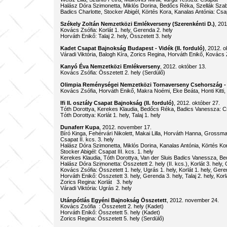
Halász Dóra Szimonetta, Miklós Dorina, Bedőcs Réka, Szellák Szabina
Badics Charlotte, Stocker Abigél, Körtés Kora, Kanalas Antónia: Csapat
Székely Zoltán Nemzetközi Emlékverseny (Szerenkénti D.)
, 2
Kovács Zsófia: Korlát 1. hely, Gerenda 2. hely
Horváth Enikő: Talaj 2. hely, Összetett 3. hely
Kadet Csapat Bajnokság Budapest - Vidék (II. forduló)
, 2012. o
Váradi Viktória, Balogh Kíra, Zorics Regina, Horváth Enikő, Kovács
Kanyó Éva Nemzetközi Emlékverseny
, 2012. október 13.
Kovács Zsófia: Összetett 2. hely (Serdülő)
Olimpia Reménységei Nemzetközi Tornaverseny Csehország - 
Kovács Zsófia, Horváth Enikő, Makra Noémi, Eke Beáta, Honti Kitti,
Ifi II. osztály Csapat Bajnokság (II. forduló)
, 2012. október 
Tóth Dorottya, Kerekes Klaudia, Bedőcs Réka, Badics Vanessza: Cs
Tóth Dorottya: Korlát 1. hely, Talaj 1. hely
Dunaferr Kupa
, 2012. november 17.
Bíró Kinga, Fehérvári Nikolett, Makai Lilla, Horváth Hanna, Gross
Csapat II. kcs. 3. hely
Halász Dóra Szimonetta, Miklós Dorina, Kanalas Antónia, Körtés Kora,
Stocker Abigél: Csapat III. kcs. 1. hely
Kerekes Klaudia, Tóth Dorottya, Van der Sluis Badics Vanessza, Bedő
Halász Dóra Szimonetta: Összetett 2. hely (II. kcs.), Korlát 3. hely, 
Kovács Zsófia: Összetett 1. hely, Ugrás 1. hely, Korlát 1. hely, Geren
Horváth Enikő: Összetett 3. hely, Gerenda 3. hely, Talaj 2. 
Zorics Regina: Korlát 3. hely
Váradi Viktória: Ugrás 2. hely
Utánpótlás Egyéni Bajnokság Összetett
, 2012. november 24.
Kovács Zsófia : Összetett 2. hely (Kadet)
Horváth Enikő: Összetett 5. hely (Kadet)
Zorics Regina: Összetett 5. hely (Serdülő)