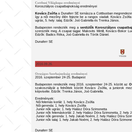
Cottbusi Világkupa eredményei
Korosztályos csapatbajnokság eredményei
Kovács Zsófia
a Dunaferr SE tornásza a Cottbusban megrendeze
így a női mezőny élén fejezte be a rangos viadalt. Kovács Zsófia 
ugrás, 5. hely: talaj. Edzők: Joó Gabriella és Trenka János.
Budapesten rendezték meg a
serdülők Korosztályos csapatba
szerezték meg. A csapat tagjai: Makovits Mirtill, Kovács-Bokor Luc
Edzők: Badics Réka, Joó Gabriella és Török Dániel.
Dunaferr SE
vissza
2016.09.26.
Országos Szerbajnokság eredményei
2016. szeptember 24-25. Budapest
Budapesten rendezték meg 2016. szeptember 24-25. között az
O
szakosztályát a felnőttek között Kovács Zsófia, a juniorok 
képviselte. Edzők: Trenka János, Joó Gabriella.
Eredmények:
Női felemás korlát: 1. hely Kovács Zsófia
Női gerenda: 1. hely Kovács Zsófia
Junior nők ugrás: 1. hely Halász Dóra Szimonetta
Junior nők felemáskorlát: 2. hely Halász Dóra Szimonetta, 2. hely
Junior nők gerenda: 1. hely Jakab Noémi, 2. hely Halász Dóra Szi
Junior nők talaj: 1. hely Jakab Noémi, 2. hely Halász Dóra Szimone
Dunaferr SE