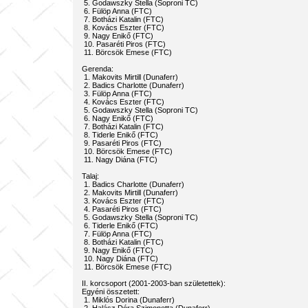
5. Godawszky Stella (Soproni TC)
6. Fülöp Anna (FTC)
7. Botházi Katalin (FTC)
8. Kovács Eszter (FTC)
9. Nagy Enikő (FTC)
10. Pasaréti Piros (FTC)
11. Börcsök Emese (FTC)
Gerenda:
1. Makovits Mirtill (Dunaferr)
2. Badics Charlotte (Dunaferr)
3. Fülöp Anna (FTC)
4. Kovács Eszter (FTC)
5. Godawszky Stella (Soproni TC)
6. Nagy Enikő (FTC)
7. Botházi Katalin (FTC)
8. Tiderle Enikő (FTC)
9. Pasaréti Piros (FTC)
10. Börcsök Emese (FTC)
11. Nagy Diána (FTC)
Talaj:
1. Badics Charlotte (Dunaferr)
2. Makovits Mirtill (Dunaferr)
3. Kovács Eszter (FTC)
4. Pasaréti Piros (FTC)
5. Godawszky Stella (Soproni TC)
6. Tiderle Enikő (FTC)
7. Fülöp Anna (FTC)
8. Botházi Katalin (FTC)
9. Nagy Enikő (FTC)
10. Nagy Diána (FTC)
11. Börcsök Emese (FTC)
II. korcsoport (2001-2003-ban születettek):
Egyéni összetett:
1. Miklós Dorina (Dunaferr)