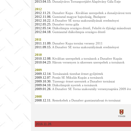
2013.04.15.
Dunaújváros Tornasportjáért Alapítvány Gála Estje
2012
2012.11.21.
Dunaferr Kupa -
Kiválóan szerepeltek a dunaújvárosi tor
2012.11.06.
Gumisztal magyar bajnokság, Budapest
2012.10.22.
A Dunaferr SE torna szakosztályának eredményei
2012.05.25.
Dunaferr torna gála
2012.05.14.
Diákolimpia országos döntő,
Felnőtt és ifjúsági másodosz
2012.04.18.
Gumiasztal diákolimpia országos döntő
2011
2011.11.09.
Dunaferr Kupa tornász verseny 2011
2011.09.15.
A Dunaferr SE torna szakosztályának eredményei
2010
2010.12.08.
Kiválóan szerepeltek a tornászok a Dunaferr Kupán
2010.04.23.
Három versenyen is sikeresen szerepeltek a tornászok
2009
2009.12.14.
Tornászaink tizenhat érmet gyűjtöttek
2009.12.07.
Postás SE Mikulás Kupán a tornászok
2009.10.30.
Tizenegy érmet szereztek a Dunaferr tornászai
2009.04.10.
Diákolimpiát nyertek a tornászok
2009.01.26.
A Dunaferr SE Torna szakosztály versenynaptára 2009 év
2008
2008.12.11.
Remekeltek a Dunaferr gumiasztalosai és tornászai
vissza
2016.11.28.