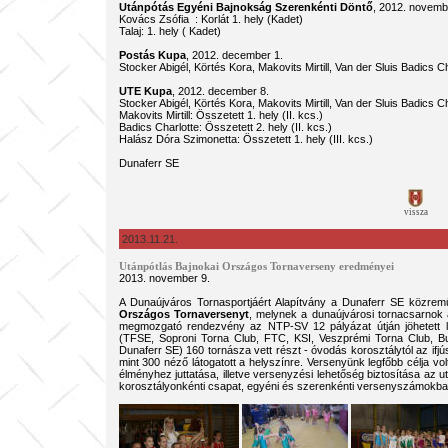
Utánpótás Egyéni Bajnokság Szerenkénti Döntő
, 2012. nov
Kovács Zsófia : Korlát 1. hely (Kadet)
Talaj: 1. hely ( Kadet)
Postás Kupa
, 2012. december 1.
Stocker Abigél, Körtés Kora, Makovits Mirtill, Van der Sluis Ba
UTE Kupa
, 2012. december 8.
Stocker Abigél, Körtés Kora, Makovits Mirtill, Van der Sluis Badics Cha
Makovits Mirtill: Összetett 1. hely (II. kcs.)
Badics Charlotte: Összetett 2. hely (II. kcs.)
Halász Dóra Szimonetta: Összetett 1. hely (III. kcs.)
Dunaferr SE
vissza
2013.11.21.
Utánpótlás Bajnokai Országos Tornaverseny eredményei
2013. november 9.
A Dunaújváros Tornasportjáért Alapítvány a Dunaferr SE közr
Országos Tornaversenyt
, melynek a dunaújvárosi tornacsarnok 
megmozgató rendezvény az NTP-SV 12 pályázat útján jöhetett l
(TFSE, Soproni Torna Club, FTC, KSI, Veszprémi Torna Club, B
Dunaferr SE) 160 tornásza vett részt - óvodás korosztálytól az ifj
mint 300 néző látogatott a helyszínre. Versenyünk legfőbb célja vo
élményhez juttatása, illetve versenyzési lehetőség biztosítása a
korosztályonkénti csapat, egyéni és szerenkénti versenyszámokb