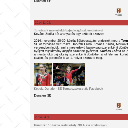
Dunaferr SE
vissza
2014.11.03.
Tornászok mesterfokú bajnokságának eredményei
Kovács Zsófia két aranyat és egy ezüstöt szerzett
2014. november 28-30. között Békéscsabán rendezték meg a
Torn
SE öt tornásza vett részt. Horváth Enikő, Kovács Zsófia, Markovits
versenyben indult, ami a mesterfokú bajnokság szerenkénti döntőire
nyújtott teljesítmény alapján hirdettek győztest.
Kovács Zsófia
az e
a mesterfokú bajnokság szerenkénti döntőibe, ahol felemás korlát
talajon, és gerendán is az 1. helyet szerezte meg.
Képek: Dunaferr SE Torna szakosztály Facebook
Dunaferr SE
vissza
2014.04.08.
Dunaferr SE torna szakosztály 2014. évi eredményei