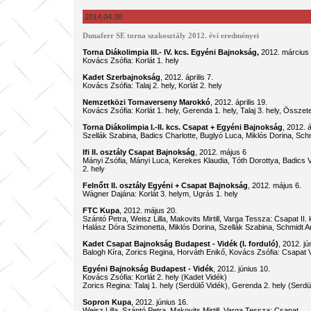
2014.04.08.
Dunaferr SE torna szakosztály 2012. évi eredményei
Torna Diákolimpia III.- IV. kcs. Egyéni Bajnokság,
2012. március 
Kovács Zsófia: Korlát 1. hely
Kadet Szerbajnokság
, 2012. április 7.
Kovács Zsófia: Talaj 2. hely, Korlát 2. hely
Nemzetközi Tornaverseny Marokkó
, 2012. április 19.
Kovács Zsófia: Korlát 1. hely, Gerenda 1. hely, Talaj 3. hely, Összete
Torna Diákolimpia I.-II. kcs. Csapat + Egyéni Bajnokság
, 2012. 
Szellák Szabina, Badics Charlotte, Buglyó Luca, Miklós Dorina, Sch
Ifi II. osztály Csapat Bajnokság
, 2012. május 6
Mányi Zsófia, Mányi Luca, Kerekes Klaudia, Tóth Dorottya, Badics V
2. hely
Felnőtt II. osztály Egyéni + Csapat Bajnokság
, 2012. má
Wágner Dajána: Korlát 3. helym, Ugrás 1. hely
FTC Kupa
, 2012. május 20.
Szántó Petra, Weisz Lilla, Makovits Mirtill, Varga Tessza: Csapat I
Halász Dóra Szimonetta, Miklós Dorina, Szellák Szabina, Schmidt Ann
Kadet Csapat Bajnokság Budapest - Vidék (I. forduló)
, 201
Balogh Kíra, Zorics Regina, Horváth Enikő, Kovács Zsófia: Csapat V
Egyéni Bajnokság Budapest - Vidék
, 2012. június 10.
Kovács Zsófia: Korlát 2. hely (Kadet Vidék)
Zorics Regina: Talaj 1. hely (Serdülő Vidék), Gerenda 2. hely (Serdü
Sopron Kupa
, 2012. június 16.
Weisz Lilla, Szántó Petra, Makovits Mirtill, Varga Tessza: Csapat I