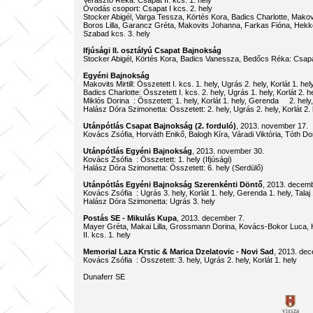
Verasztó Réka: Csapat II. kcs. 1. hely
Óvodás csoport: Csapat I kcs. 2. hely
Stocker Abigél, Varga Tessza, Körtés Kora, Badics Charlotte, Makovits 
Boros Lilla, Garancz Gréta, Makovits Johanna, Farkas Fióna, Hekkel
Szabad kcs. 3. hely
Ifjúsági II. osztályú Csapat Bajnokság
Stocker Abigél, Körtés Kora, Badics Vanessza, Bedőcs Réka: Csapat
Egyéni Bajnokság
Makovits Mirtill: Összetett I. kcs. 1. hely, Ugrás 2. hely, Korlát 1. 
Badics Charlotte: Összetett I. kcs. 2. hely, Ugrás 1. hely, Korlát 2.
Miklós Dorina : Összetett: 1. hely, Korlát 1. hely, Gerenda 2. hely, 
Halász Dóra Szimonetta: Összetett: 2. hely, Ugrás 2. hely, Korlát 2. h
Utánpótlás Csapat Bajnokság (2. forduló)
, 2013. november 
Kovács Zsófia, Horváth Enikő, Balogh Kíra, Váradi Viktória, Tóth Dorot
Utánpótlás Egyéni Bajnokság
, 2013. november 30.
Kovács Zsófia : Összetett: 1. hely (Ifjúsági)
Halász Dóra Szimonetta: Összetett: 6. hely (Serdülő)
Utánpótlás Egyéni Bajnokság Szerenkénti Döntő
, 2013. 
Kovács Zsófia : Ugrás 3. hely, Korlát 1. hely, Gerenda 1. hely, Talaj 
Halász Dóra Szimonetta: Ugrás 3. hely
Postás SE - Mikulás Kupa
, 2013. december 7.
Mayer Gréta, Makai Lilla, Grossmann Dorina, Kovács-Bokor Luca, 
II. kcs. 1. hely
Memorial Laza Krstic & Marica Dzelatovic - Novi Sad
, 2013. de
Kovács Zsófia : Összetett: 3. hely, Ugrás 2. hely, Korlát 1. hely
Dunaferr SE
vissza