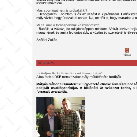
lélekkel művelem.
Más sportágat nem is próbáltál ki?
- Dehogynem. Fociztam is és az úszást is kipróbáltam. Emléksze
mély vízbe, hogy ússzak ki onnan. Na, ott dőlt el, hogy maradok a to
Mi az, amit a tornasportnak köszönhetsz?
- Banális a válasz, de tulajdonképpen mindent. Afrikát kivéve bej
magaménak és ami a legfontosabb, a közönség szeretetét is élvez
Szóládi Zoltán
vissza
2013.04.25.
Licitáljon Berki Krisztián csuklószorítójára!
A bevételt a DSE torna szakosztály működésére fordítják
Mátyás Gábor a Dunaferr SE ügyvezető elnöke árverésre bocsátj
dedikált csuklószorítóját. A kikiáltási ár százezer forint,
forrásait gyarapítja.