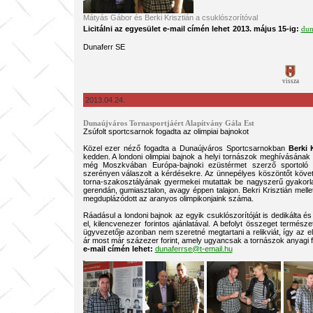
Mátyás Gábor és Berki Krisztián a csuklószorítóval
Licitálni az egyesület e-mail címén lehet
2013. május 15-ig:
dun
Dunaferr SE
vissza
2013.04.24.
Dunaújváros Tornasportjáért Alapítvány Gála Est
Zsúfolt sportcsarnok fogadta az olimpiai bajnokot
Közel ezer néző fogadta a Dunaújváros Sportcsarnokban
Berki 
kedden. A londoni olimpiai bajnok a helyi tornászok meghívásának t
még Moszkvában Európa-bajnoki ezüstérmet szerző sportoló na
szerényen válaszolt a kérdésekre. Az ünnepélyes köszöntőt követ
torna-szakosztályának gyermekei mutattak be nagyszerű gyakorlat
gerendán, gumiasztalon, avagy éppen talajon. Bekri Krisztián mellet
megduplázódott az aranyos olimpikonjaink száma.
Ráadásul a londoni bajnok az egyik csuklószorítóját is dedikálta é
el, kilencvenezer forintos ajánlatával. A befolyt összeget termé
ügyvezetője azonban nem szeretné megtartani a relikviát, így az ellen
ár most már százezer forint, amely ugyancsak a tornászok anyagi f
e-mail címén lehet:
dunaferrse@t-email.hu