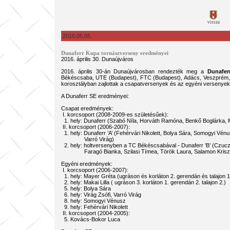
vissza
2016.05.05.
Dunaferr Kupa tornászverseny eredményei
2016. április 30. Dunaújváros
2016. április 30-án Dunaújvárosban rendezték meg a
Dunafer
Békéscsaba, UTE (Budapest), FTC (Budapest), Adács, Veszprém, Ta
korosztályban zajlottak a csapatversenyek és az egyéni versenyek,
A Dunaferr SE eredményei:
Csapat eredmények:
I. korcsoport (2008-2009-es születésűek):
1. hely: Dunaferr (Szabó Níla, Horváth Ramóna, Benkő Boglárka, Ma
II. korcsoport (2006-2007):
1. hely: Dunaferr ’A’ (Fehérvári Nikolett, Bolya Sára, Somogyi Vénu
Varró Virág)
2. hely: holtversenyben a TC Békéscsabával - Dunaferr ’B’ (Czuczo
Faragó Bianka, Szilasi Tímea, Török Laura, Salamon Kriszti
Egyéni eredmények:
I. korcsoport (2006-2007):
1. hely: Mayer Gréta (ugráson és korláton 2. gerendán és talajon 1
2. hely: Makai Lilla ( ugráson 3. korláton 1. gerendán 2. talajon 2.)
5. hely: Bolya Sára
6. hely: Virág Zsófi, Varró Virág
8. hely: Somogyi Vénusz
9. hely: Fehérvári Nikolett
II. korcsoport (2004-2005):
5. Kovács-Bokor Luca