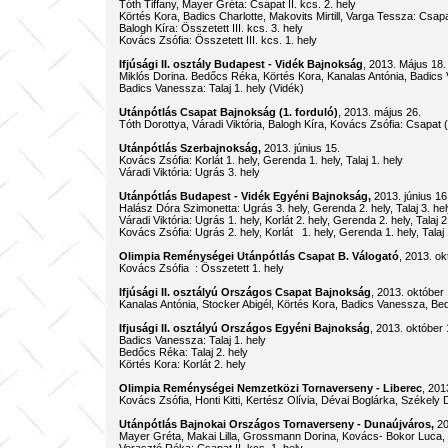
Tóth Tiffany, Mayer Gréta: Csapat II. kcs. 2. hely
Körtés Kora, Badics Charlotte, Makovits Mirtill, Varga Tessza: Csapat 
Balogh Kíra: Összetett III. kcs. 3. hely
Kovács Zsófia: Összetett III. kcs. 1. hely
Ifjúsági II. osztály Budapest - Vidék Bajnokság
, 2013. Május 
Miklós Dorina. Bedőcs Réka, Körtés Kora, Kanalas Antónia, Badics 
Badics Vanessza: Talaj 1. hely (Vidék)
Utánpótlás Csapat Bajnokság (1. forduló)
, 2013. május 26.
Tóth Dorottya, Váradi Viktória, Balogh Kíra, Kovács Zsófia: Csapat (If
Utánpótlás Szerbajnokság,
2013. június 15.
Kovács Zsófia: Korlát 1. hely, Gerenda 1. hely, Talaj 1. hely
Váradi Viktória: Ugrás 3. hely
Utánpótlás Budapest - Vidék Egyéni Bajnokság,
2013. június 16
Halász Dóra Szimonetta: Ugrás 3. hely, Gerenda 2. hely, Talaj 3. h
Váradi Viktória: Ugrás 1. hely, Korlát 2. hely, Gerenda 2. hely, Talaj 2
Kovács Zsófia: Ugrás 2. hely, Korlát 1. hely, Gerenda 1. hely, Talaj 
Olimpia Reménységei Utánpótlás Csapat B. Válogató
, 2013
Kovács Zsófia : Összetett 1. hely
Ifjúsági II. osztályú Országos Csapat Bajnokság
, 2013. 
Kanalas Antónia, Stocker Abigél, Körtés Kora, Badics Vanessza, B
Ifjusági II. osztályú Országos Egyéni Bajnokság
, 2013. 
Badics Vanessza: Talaj 1. hely
Bedőcs Réka: Talaj 2. hely
Körtés Kora: Korlát 2. hely
Olimpia Reménységei Nemzetközi Tornaverseny - Liberec
, 2
Kovács Zsófia, Honti Kitti, Kertész Olívia, Dévai Boglárka, Székely
Utánpótlás Bajnokai Országos Tornaverseny - Dunaújváros,
2
Mayer Gréta, Makai Lilla, Grossmann Dorina, Kovács- Bokor Luca, 