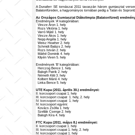
A Dunaferr SE tornászai 2011 tavaszán három gumiasztal versen
Balatonfüreden, a hagyományos tornában pedig a Tatán és Sopronb
Az Országos Gumiasztal Diákolimpia (Balatonfüred) eredmény
Eredmények ’A’ kategóriában:
Vincze Áron 1. hely
Rozs Viktória 1. hely
Varró Máté 1. hely
Vincze Ákos 1. hely
Nepp Angéla 1. hely
Weisz Heather 2. hely
Schmidt Balázs 2. hely
Rozs István 2. hely
Máthé Dominik 4. hely
Kilyén Viven 5. hely
Eredmények ’B’ kategóriában:
Herczog Bence 1. hely
Balogh Patrik 2. hely
Németh Kitti 3. hely
Kolbert Márió 4. hely
Linka Bence 5. hely
UTE Kupa (2011. április 30.) eredményei:
II. korcsoport csapat 1. hely
III. korcsoport csapat 1. hely, 2. hely
IV. korcsoport csapat 1. hely
IV. korcsoport egyéni:
Kovács Zsófia 1. hely
Szellák Csenge 2. hely
Balogh Kíra 4. hely
FTC Kupa (2011. május 8.) eredményei:
II. korcsoport csapat 1. hely
III. korcsoport csapat 1. hely, 2. hely
IV. korcsoport csapat 1. hely