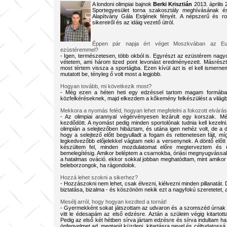
A londoni olimpiai bajnok
Berki Krisztián
2013. április 
Sportegyesület torna szakosztály meghívásának és 
Alapítvány Gála Estjének fényét. A népszerű és ro
sikereiről és az idáig vezető útról.
Éppen pár napja ért véget Moszkvában az Euró
ezüstéremmel?
- Igen, természetesen, több okból is. Egyrészt az ezüstérem nagyon
vétetem, ami három tized pont levonást eredményezett. Másrészt 
most tértem vissza a sportágba. Ezen kívül azt is el kell ismern
mutatott be, tényleg ő volt most a legjobb.
Hogyan tovább, mi következik most?
- Még ezen a héten heti egy edzéssel tartom magam formában
közfelkéréseknek, majd elkezdem a kőkemény felkészülést a világ
Mekkora a nyomás feléd, hogyan lehet megfelelni a fokozott elvár
- Az olimpiai arannyal végérvényesen lezárult egy korszak. 
kezdődött. A nyomást pedig minden sportolónak tudnia kell kezel
olimpián a selejtezőben hibáztam, és utána igen nehéz volt, de a d
hogy a selejtező előtt begyulladt a fogam és rettenetesen fájt, mí
legkedvezőbb előjelekkel vágtam neki a versenynek. A döntő előtt
készültem fel, minden mozdulatomat előre megterveztem és 
bemelegítésig. Amikor beléptem a csarnokba, óriási megnyugvással t
a hatalmas ováció. ekkor sokkal jobban meghatódtam, mint amiko
beleborzongok, ha rágondolok.
Hozzá lehet szokni a sikerhez?
- Hozzászokni nem lehet, csak élvezni, kiélvezni minden pillanatát
biztatása, bizalma - és köszönöm nekik ezt a nagyfokú szeretetet, 
Mesélj arról, hogy hogyan kezdted a tornát!
- Gyermekként sokat játszottam az udvaron és a szomszéd úrnak f
vitt le édesapám az első edzésre. Aztán a szüleim végig kitartot
Pedig az első két hétben sírva jártam edzésre és sírva indultam haz
önfegyelmet ad, megtanít küzdeni, kitartásra nevel és céltudatoss