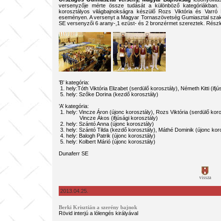
versenyzője mérte össze tudását a különböző kategóriákban.
korosztályos világbajnokságra készülő Rozs Viktória és Varró 
eseményen. A versenyt a Magyar Tornaszövetség Gumiasztal szaká
SE versenyzői 6 arany-,1 ezüst- és 2 bronzérmet szereztek. Rész
’B’ kategória:
1. hely:Tóth Viktória Elizabet (serdülő korosztály), Németh Kitti (ifjú
5. hely: Szőke Dorina (kezdő korosztály)
’A’ kategória:
1. hely: Vincze Áron (újonc korosztály), Rozs Viktória (serdülő koro
Vincze Ákos (ifjúsági korosztály)
2. hely: Szántó Anna (újonc korosztály)
3. hely: Szántó Tilda (kezdő korosztály), Máthé Dominik (újonc kor
4. hely: Balogh Patrik (újonc korosztály)
5. hely: Kolbert Márió (újonc korosztály)
Dunaferr SE
vissza
2013.04.25.
Berki Krisztián a szerény bajnok
Rövid interjú a lólengés királyával