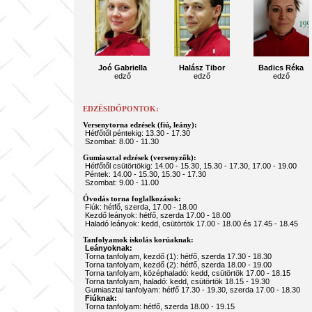
Joó Gabriella
Halász Tibor
Badics Réka
edző
edző
edző
EDZÉSIDŐPONTOK:
Versenytorna edzések (fiú, leány):
Hétfőtől péntekig: 13.30 - 17.30
Szombat: 8.00 - 11.30
Gumiasztal edzések (versenyzők):
Hétfőtől csütörtökig: 14.00 - 15.30, 15.30 - 17.30, 17.00 - 19.00
Péntek: 14.00 - 15.30, 15.30 - 17.30
Szombat: 9.00 - 11.00
Óvodás torna foglalkozások:
Fiúk: hétfő, szerda, 17.00 - 18.00
Kezdő leányok: hétfő, szerda 17.00 - 18.00
Haladó leányok: kedd, csütörtök 17.00 - 18.00 és 17.45 - 18.45
Tanfolyamok iskolás korúaknak:
Leányoknak:
Torna tanfolyam, kezdő (1): hétfő, szerda 17.30 - 18.30
Torna tanfolyam, kezdő (2): hétfő, szerda 18.00 - 19.00
Torna tanfolyam, középhaladó: kedd, csütörtök 17.00 - 18.15
Torna tanfolyam, haladó: kedd, csütörtök 18.15 - 19.30
Gumiasztal tanfolyam: hétfő 17.30 - 19.30, szerda 17.00 - 18.30
Fiúknak:
Torna tanfolyam: hétfő, szerda 18.00 - 19.15