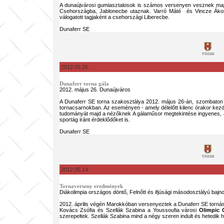
A dunaújvárosi gumiasztalosok is számos versenyen vesznek majd
Csehországba, Jablonecbe utaznak. Varró Máté és Vincze Ákos
válogatott tagjaként a csehországi Liberecbe.
Dunaferr SE
vissza
2012.05.25.
Dunaferr torna gála
2012. május 26. Dunaújváros
A Dunaferr SE torna szakosztálya 2012. május 26-án, szombat
tornacsarnokban. Az eseményen - amely délelőtt kilenc órakor kezd
tudományát majd a nézőknek A gálaműsor megtekintése ingyenes, am
sportág iránt érdeklődőket is.
Dunaferr SE
vissza
2012.05.14.
Tornaverseny eredmények
Diákolimpia országos döntő,
Felnőtt és ifjúsági másodosztályú bajn
2012. április végén Marokkóban versenyeztek a Dunaferr SE tornás
Kovács Zsófia és Szellák Szabina a Youssoufia városi
Olimpic 
szerepeltek. Szellák Szabina mind a négy szeren indult és hetedik he