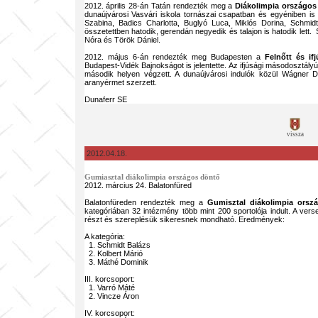
2012. április 28-án Tatán rendezték meg a
Diákolimpia országos
dunaújvárosi Vasvári iskola tornászai csapatban és egyéniben is
Szabina, Badics Charlotta, Buglyó Luca, Miklós Dorina, Schmid
összetettben hatodik, gerendán negyedik és talajon is hatodik lett.
Nóra és Török Dániel.
2012. május 6-án rendezték meg Budapesten a
Felnőtt és if
Budapest-Vidék Bajnokságot is jelentette. Az ifjúsági másodosztály
második helyen végzett. A dunaújvárosi indulók közül Wágner Da
aranyérmet szerzett.
Dunaferr SE
vissza
2012.04.18.
Gumiasztal diákolimpia országos döntő
2012. március 24. Balatonfüred
Balatonfüreden rendezték meg a
Gumisztal diákolimpia orsz
kategóriában 32 intézmény több mint 200 sportolója indult. A vers
részt és szereplésük sikeresnek mondható. Eredmények:
A kategória:
1. Schmidt Balázs
2. Kolbert Márió
3. Máthé Dominik
III. korcsoport:
1. Varró Máté
2. Vincze Áron
IV. korcsoport: