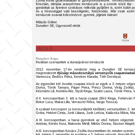
Zsófia korlát gyakorlataiban is gyönyörködhetünk. Természetese
Krisztián, olimpiai aranyérmes tornászunk is a szerek közé lép 
gondoltak az ilyenkor szokásos relikviák gyűjtőire is, ezért külö
és a hírességgel való beszélgetés, fotózkodás. Már csak ezért i
tornászok szavait kölcsönözve: gyertek, jöjjetek bátran!
Mátyás Gábor
Dunaferr SE, Ügyvezető elnök
vissza
2012.11.21.
Dunaferr Kupa
Kiválóan szerepeltek a dunaújvárosi tornászok
2012. november 17-én rendezte meg a Dunaferr SE tornas
megrendezett
ifjúsági másodosztályú versenyzők csapatviadal
Vanessza, Bedőcs Réka, Kerekes Klaudia, Tóth Dorottya).
Az egyesület két óvodás csapata közül az egyik a 3. helyen végz
Dorka, Török Tamara, Páger Petra, Princz Dorina, Virág Zsófia), 
Késmárki Lili, Komlósi Alíz, Nyúli Kinga, Szabó Laura, Török Petra, V
A II. korcsoportban 3. lett a hazai csapat (Bíró Kinga, Fehérvár
Bokor Luca, Makai Lilla, Verrasztó Réka, Varga Tessza).
A szabad korcsoport (a korosztályból kinőttek) versenyében 2. le
Gréta, Hekkel Cintia, Jurik Liliana, Jurik Letícia, Kalácska Mária, M
A III. korcsoportban, a hazai gyerekek az első helyen végeztek
Antónia, Körtés Kora, Makovits Mirtill, Miklós Dorina, Stocker Abigél)
A III. korcsoportban Kovács Zsófia összetettben és minden szeren 1
lett, talajon 2. gerendán és korláton a 3. helyen végzett. Horváth En