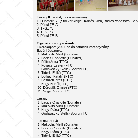
Ifjúsági II. osztályú csapatverseny:
1. Dunaferr SE (Stocker Abigél, Körtés Kora, Badics Vanessza, Be
2. Pécsi TE ’A’
3. TFSE ’A’
4. TFSE ’B’
5. Pécsi TE ’B’
Egyéni versenyszámok:
I. korcsoport (2004-es és fiatalabb versenyzők):
Egyéni összetett:
1. Makovits Mirtill (Dunaferr)
2. Badics Charlotte (Dunaferr)
3. Fülöp Anna (FTC)
4. Kovács Eszter (FTC)
5. Godawszky Stella (Soproni TC)
6. Tiderle Enikő (FTC)
7. Botházi Katalin (FTC)
8. Pasaréti Piros (FTC)
9. Nagy Enikő (FTC)
10. Börcsök Emese (FTC)
11. Nagy Diána (FTC)
Ugrás:
1. Badics Charlotte (Dunaferr)
2. Makovits Mirtill (Dunaferr)
3. Nagy Diána (FTC)
4. Godawszky Stella (Soproni TC)
Felemáskorlát:
1. Makovits Mirtill (Dunaferr)
2. Badics Charlotte (Dunaferr)
3. Nagy Diána (FTC)
4. Tiderle Enikő (FTC)