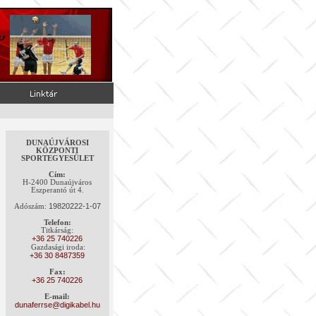
DUNAÚJVÁROSI
KÖZPONTI
SPORTEGYESÜLET
Cím:
H-2400 Dunaújváros
Eszperantó út 4.
19820222-1-07
Adószám:
Telefon:
Titkárság:
+36
25 740226
Gazdasági iroda:
+36
30 8487359
Fax:
+36
25 740226
E-mail:
dunaferrse@digikabel.hu