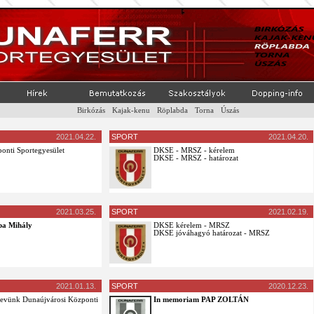
Birkózás
-
Kajak-kenu
-
Röplabda
-
Torna
-
Úszás
2021.04.22.
SPORT
2021.04.20.
onti Sportegyesület
DKSE - MRSZ - kérelem
DKSE - MRSZ - határozat
2021.03.25.
SPORT
2021.02.19.
ba Mihály
DKSE kérelem - MRSZ
DKSE jóváhagyó határozat - MRSZ
2021.01.13.
SPORT
2020.12.23.
nevünk Dunaújvárosi Központi
In memoriam PAP ZOLTÁN