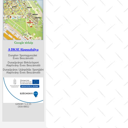
Google térkép
A DKSE Alapszabálya
Dunaferr Sportegyesület
Éves Beszámoló
i
Dunaújvárosi Birkózósport
Alapítvány
Éves Beszámolói
Dunaújváros Utánpótlás Sportjáért
Alapítvány
Éves Beszámolói
GINOP-7.1.2-15
-2016-00012