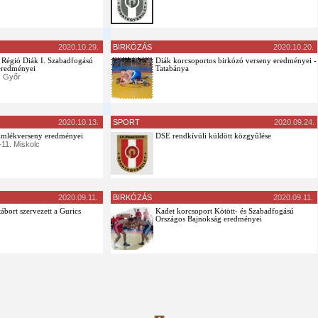
2020.10.29.
BIRKÓZÁS
2020.10.20.
Régió Diák I. Szabadfogású
Diák korcsoportos birkózó verseny eredményei -
eredményei
Tatabánya
. Győr
2020.10.13.
SPORT
2020.09.24.
 Emlékverseny eredményei
DSE rendkívüli küldött közgyűlése
-11. Miskolc
2020.09.11.
BIRKÓZÁS
2020.09.11.
bort szervezett a Gurics
Kadet korcsoport Kötött- és Szabadfogású
Országos Bajnokság eredményei